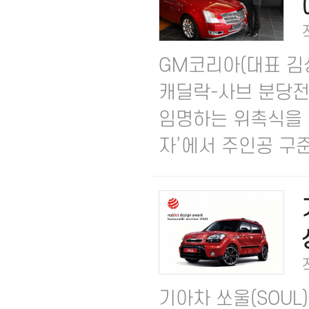
GM코리아(대표 김성기
캐딜락-사브 분당
임명하는 위촉식을 
자’에서 주인공 구준표
기아차 쏘울(SOU