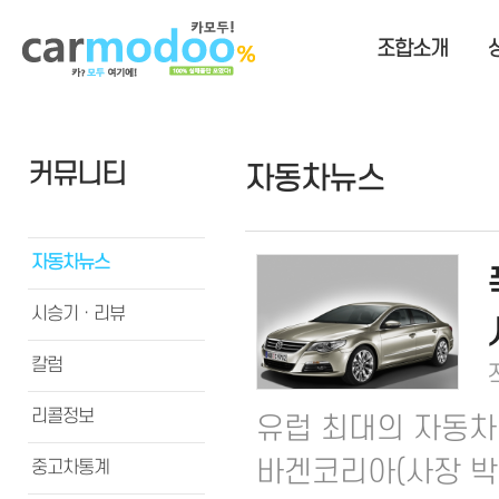
조합소개
커뮤니티
자동차뉴스
자동차뉴스
시승기ㆍ리뷰
칼럼
리콜정보
유럽 최대의 자동차
바겐코리아(사장 박동
중고차통계