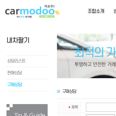
조합소개
내차팔기
상담리스트
판매상담
구매상담
구매상담
*
제목