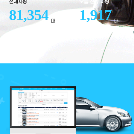
전체차량
오늘 신규 차량
81,354
1,917
대
대